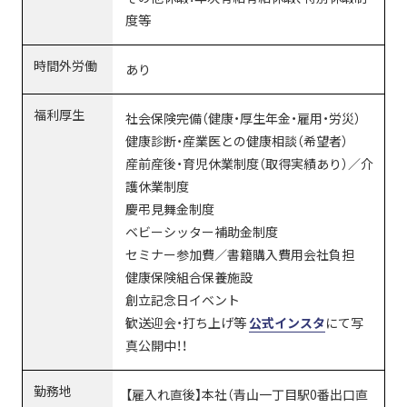
度等
時間外労働
あり
福利厚生
社会保険完備（健康・厚生年金・雇用・労災）
健康診断・産業医との健康相談（希望者）
産前産後・育児休業制度（取得実績あり）／介
護休業制度
慶弔見舞金制度
ベビーシッター補助金制度
セミナー参加費／書籍購入費用会社負担
健康保険組合保養施設
創立記念日イベント
歓送迎会・打ち上げ等
公式インスタ
にて写
真公開中！！
勤務地
【雇入れ直後】本社（青山一丁目駅0番出口直